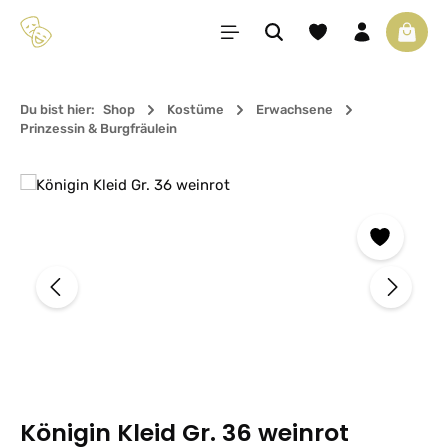
Zum Hauptinhalt springen
Du hast 0 Produkte 
Waren
Du bist hier:
Shop
Kostüme
Erwachsene
Prinzessin & Burgfräulein
Bildergalerie überspringen
Königin Kleid Gr. 36 weinrot