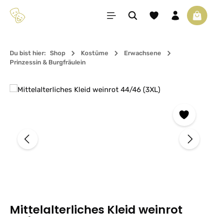
Zum Hauptinhalt springen
Du hast 0 Produkte 
Waren
Du bist hier:
Shop
Kostüme
Erwachsene
Prinzessin & Burgfräulein
Bildergalerie überspringen
Mittelalterliches Kleid weinrot