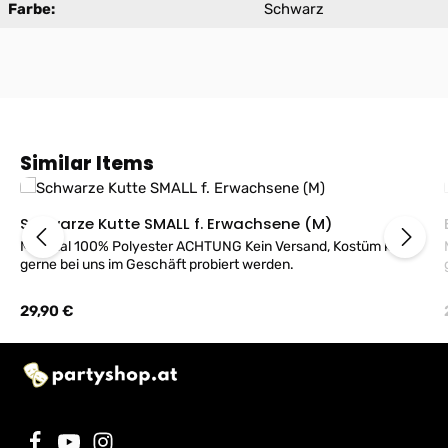
Farbe:
Schwarz
Produktgalerie überspringen
Similar Items
Schwarze Kutte SMALL f. Erwachsene (M)
Material 100% Polyester ACHTUNG Kein Versand, Kostüm kann
M
gerne bei uns im Geschäft probiert werden.
Regulärer Preis:
29,90 €