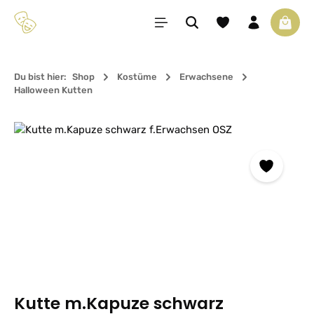
Zum Hauptinhalt springen
Du hast 0 Produkte 
Waren
Du bist hier:
Shop
Kostüme
Erwachsene
Halloween Kutten
Bildergalerie überspringen
Kutte m.Kapuze schwarz