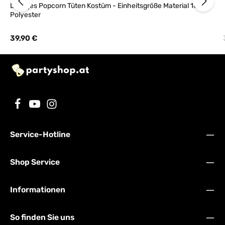
Lustiges Popcorn Tüten Kostüm - Einheitsgröße Material 100%
Polyester
Regulärer Preis:
39,90 €
Service-Hotline
Shop Service
Informationen
So finden Sie uns