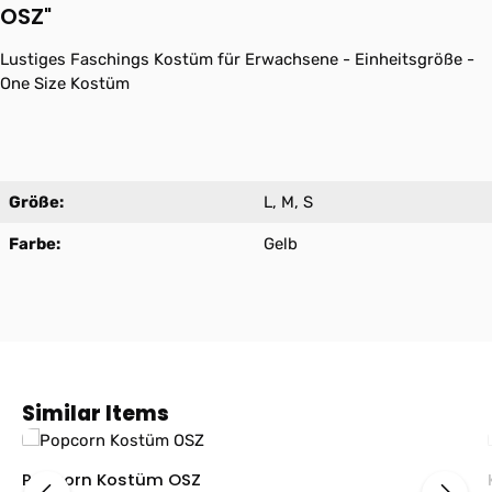
OSZ"
Lustiges Faschings Kostüm für Erwachsene - Einheitsgröße -
One Size Kostüm
Größe:
L, M, S
Farbe:
Gelb
Produktgalerie überspringen
Similar Items
Popcorn Kostüm OSZ