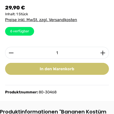
Regulärer Preis:
29,90 €
Inhalt:
1 Stück
Preise inkl. MwSt. zzgl. Versandkosten
6
verfügbar
Produkt Anzahl: Gib den gewünschten Wert ein ode
In den Warenkorb
Produktnummer:
80-30468
Produktinformationen "Bananen Kostüm