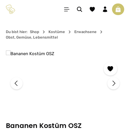
Zum Hauptinhalt springen
Du hast 0 Produkte 
Waren
Du bist hier:
Shop
Kostüme
Erwachsene
Obst, Gemüse, Lebensmittel
Bildergalerie überspringen
Bananen Kostüm OSZ