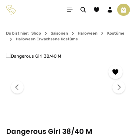
Zum Hauptinhalt springen
Du hast 0 Produkte 
Waren
Du bist hier:
Shop
Saisonen
Halloween
Kostüme
Halloween Erwachsene Kostüme
Bildergalerie überspringen
Dangerous Girl 38/40 M