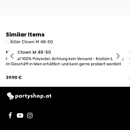
Produktgalerie überspringen
Similar Items
Killer Clown M 48-50
Material 100% Polyester, Achtung kein Versand - Kostüm bei uns
im Geschäft in Wien erhältlich und kann gerne probiert werden!
Regulärer Preis:
39,90 €