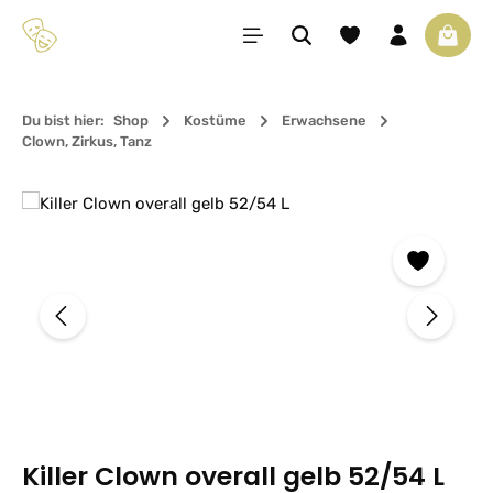
Zum Hauptinhalt springen
Du hast 0 Produkte 
Waren
Du bist hier:
Shop
Kostüme
Erwachsene
Clown, Zirkus, Tanz
Bildergalerie überspringen
Killer Clown overall gelb 52/54 L