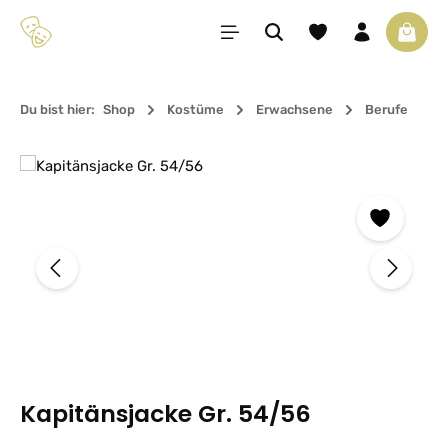
Zum Hauptinhalt springen
Du hast 0 Produkte 
Waren
Du bist hier:
Shop
Kostüme
Erwachsene
Berufe
Bildergalerie überspringen
Kapitänsjacke Gr. 54/56