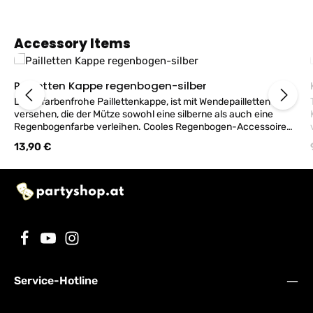
Produktgalerie überspringen
Accessory Items
Pailletten Kappe regenbogen-silber
Diese farbenfrohe Paillettenkappe, ist mit Wendepailletten
versehen, die der Mütze sowohl eine silberne als auch eine
Regenbogenfarbe verleihen. Cooles Regenbogen-Accessoire
für ein Pride-Outfit, sondern auch als Glitzer- und Glamour-
Regulärer Preis:
13,90 €
Accessoire für ein stilvolles Party- oder Festival-Outfit
verwendet werden kann. Materialien: 45% pet, 34% polyester,
15% pvc, 5% acryl, 1% iron, Achtung: Nicht Waschbar
Service-Hotline