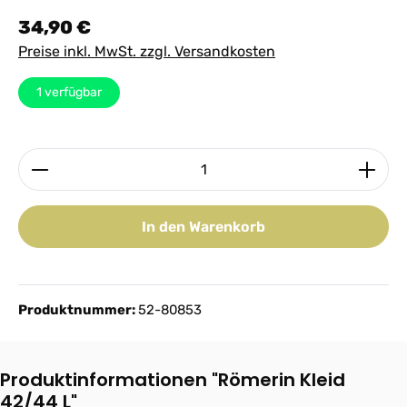
Regulärer Preis:
34,90 €
Preise inkl. MwSt. zzgl. Versandkosten
1
verfügbar
Produkt Anzahl: Gib den gewünschten Wert ein ode
In den Warenkorb
Produktnummer:
52-80853
Produktinformationen "Römerin Kleid
42/44 L"