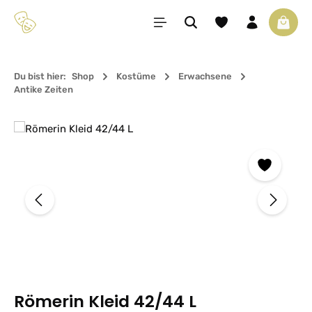
Zum Hauptinhalt springen
Du hast 0 Produkte 
Waren
Du bist hier:
Shop
Kostüme
Erwachsene
Antike Zeiten
Bildergalerie überspringen
Römerin Kleid 42/44 L