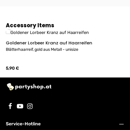
Produktgalerie überspringen
Accessory Items
Goldener Lorbeer Kranz auf Haarreifen
Blätterhaarreif, gold aus Metall - unisize
Regulärer Preis:
5,90 €
Service-Hotline