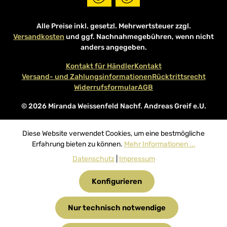
Alle Preise inkl. gesetzl. Mehrwertsteuer zzgl.
Versandkosten
und ggf. Nachnahmegebühren, wenn nicht
anders angegeben.
Kontakt für Händler
Kontakt
Versand- und Zahlungsinformationen
Rücktrittsrecht
Widerrufsformular
AGB
© 2026 Miranda Weissenfeld Nachf. Andreas Greif e.U.
Diese Website verwendet Cookies, um eine bestmögliche
Erfahrung bieten zu können.
Mehr Informationen ...
Datenschutz
|
Impressum
Konfigurieren
Nur technisch notwendige