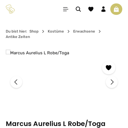
Zum Hauptinhalt springen
Du hast 0 Produkte 
Waren
Du bist hier:
Shop
Kostüme
Erwachsene
Antike Zeiten
Bildergalerie überspringen
Marcus Aurelius L Robe/Toga