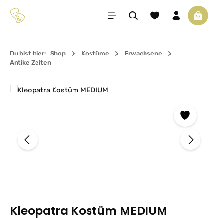
Zum Hauptinhalt springen
Du hast 0 Produkte 
Waren
Du bist hier:
Shop
Kostüme
Erwachsene
Antike Zeiten
Bildergalerie überspringen
Kleopatra Kostüm MEDIUM