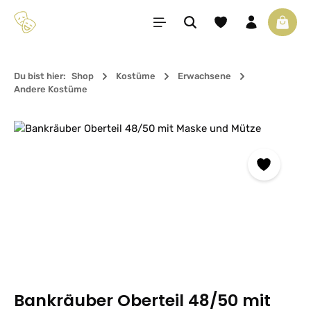
Zum Hauptinhalt springen
Du hast 0 Produkte 
Waren
Du bist hier:
Shop
Kostüme
Erwachsene
Andere Kostüme
Bildergalerie überspringen
Bankräuber Oberteil 48/50 mit