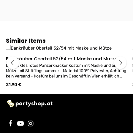
Produktgalerie überspringen
Similar Items
Bankräuber Oberteil 52/54 mit Maske und Mütze
Bedrucktes rotes Panzerknacker Kostüm mit Maske und blauer
Mütze mit Sträflingsnummer - Material 100% Polyester, Achtung
kein Versand - Kostüm bei uns im Geschäft in Wien erhältlich
und kann gerne probiert werden!
Regulärer Preis:
21,90 €