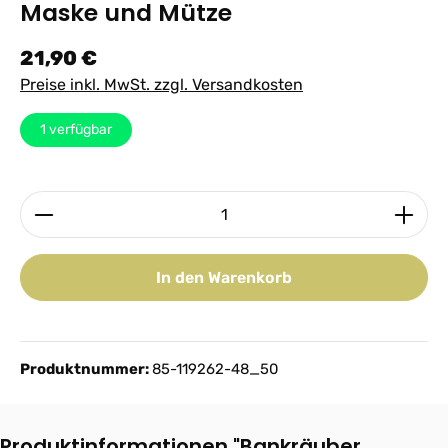
Maske und Mütze
Regulärer Preis:
21,90 €
Preise inkl. MwSt. zzgl. Versandkosten
1
verfügbar
Produkt Anzahl: Gib den gewünschten Wert ein ode
In den Warenkorb
Produktnummer:
85-119262-48_50
Produktinformationen "Bankräuber