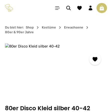
Zum Hauptinhalt springen
Du hast 0 Produkte 
Waren
Du bist hier:
Shop
Kostüme
Erwachsene
80er & 90er Jahre
Bildergalerie überspringen
80er Disco Kleid silber 40-42