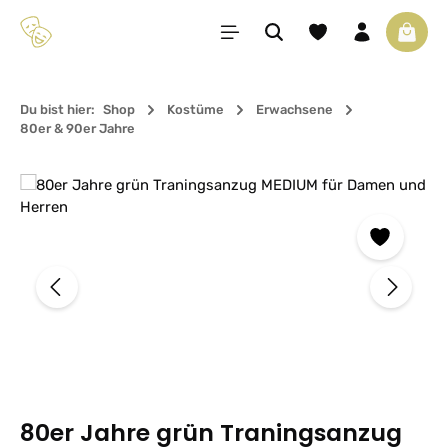
Zum Hauptinhalt springen
Du hast 0 Produkte 
Waren
Du bist hier:
Shop
Kostüme
Erwachsene
80er & 90er Jahre
Bildergalerie überspringen
80er Jahre grün Traningsanzug