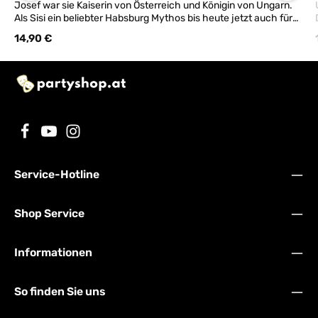
Josef war sie Kaiserin von Österreich und Königin von Ungarn.
Als Sisi ein beliebter Habsburg Mythos bis heute jetzt auch für
die Badewann! Die original Austro Ducks werden aus
Regulärer Preis:
14,90 €
natürlichen, hochwertigen Rohkautschuk mit handwerklichem
Geschick in Marokko produziert. Diese Quietschenten entstehen
in reiner Handarbeit vom Formenbau, dem Guss und der
Bemalung. Es ist eine nachhaltige und Ressourcen schonende
Produktion der Original Austro Duck. 100% Naturkautschuk
Enten in Handarbeit. Web-Shop Aktion, ab 3 Badeente eine Mini
Badeente gratis dazu!
Service-Hotline
Shop Service
Informationen
So finden Sie uns