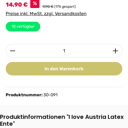
Verkaufspreis:
%
14,90 €
17,90 €
(17% gespart)
Preise inkl. MwSt. zzgl. Versandkosten
10
verfügbar
Produkt Anzahl: Gib den gewünschten Wert ein ode
In den Warenkorb
Produktnummer:
30-091
Produktinformationen "I love Austria Latex
Ente"