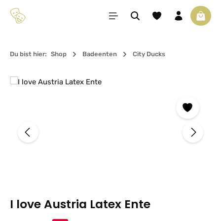
Zum Hauptinhalt springen
Du hast 0 Produkte 
Waren
Du bist hier:
Shop
Badeenten
City Ducks
Bildergalerie überspringen
I love Austria Latex Ente