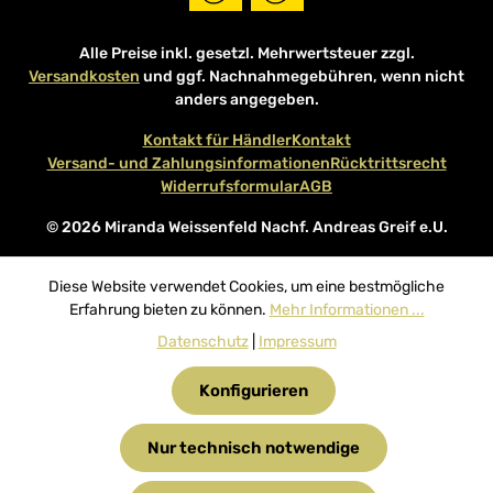
Alle Preise inkl. gesetzl. Mehrwertsteuer zzgl.
Versandkosten
und ggf. Nachnahmegebühren, wenn nicht
anders angegeben.
Kontakt für Händler
Kontakt
Versand- und Zahlungsinformationen
Rücktrittsrecht
Widerrufsformular
AGB
© 2026 Miranda Weissenfeld Nachf. Andreas Greif e.U.
Diese Website verwendet Cookies, um eine bestmögliche
Erfahrung bieten zu können.
Mehr Informationen ...
Datenschutz
|
Impressum
Konfigurieren
Nur technisch notwendige