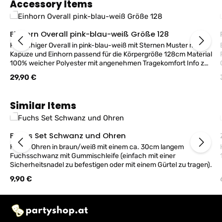
Produktgalerie überspringen
Accessory Items
Einhorn Overall pink-blau-weiß Größe 128
Flauschiger Overall in pink-blau-weiß mit Sternen Muster mit
Kapuze und Einhorn passend für die Körpergröße 128cm Material
100% weicher Polyester mit angenehmen Tragekomfort Info zur
Kostümgröße: Länge Kragen-Ferse ca.110cm, Ärmel 47cm, Taille
S
Regulärer Preis:
29,90 €
ca.98cm, Brust ca.96cm
Produktgalerie überspringen
Similar Items
Fuchs Set Schwanz und Ohren
Fuchs Ohren in braun/weiß mit einem ca. 30cm langem
Fuchsschwanz mit Gummischleife (einfach mit einer
Sicherheitsnadel zu befestigen oder mit einem Gürtel zu tragen).
Regulärer Preis:
9,90 €