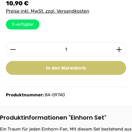
Regulärer Preis:
10,90 €
Preise inkl. MwSt. zzgl. Versandkosten
3
verfügbar
Produkt Anzahl: Gib den gewünschten Wert ein ode
In den Warenkorb
Produktnummer:
84-09740
Produktinformationen "Einhorn Set"
Ein Traum für jeden Einhorn-Fan. Mit diesem Set bestehend aus