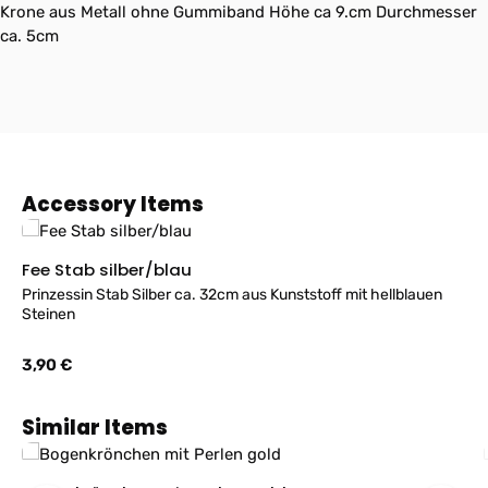
Krone aus Metall ohne Gummiband Höhe ca 9.cm Durchmesser
ca. 5cm
Produktgalerie überspringen
Accessory Items
Fee Stab silber/blau
Prinzessin Stab Silber ca. 32cm aus Kunststoff mit hellblauen
Steinen
Regulärer Preis:
3,90 €
Produktgalerie überspringen
Similar Items