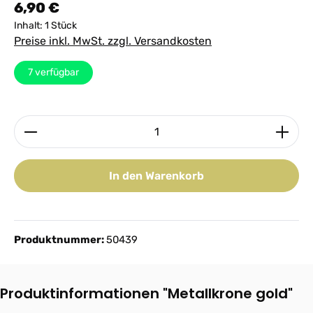
Regulärer Preis:
6,90 €
Inhalt:
1 Stück
Preise inkl. MwSt. zzgl. Versandkosten
7
verfügbar
Produkt Anzahl: Gib den gewünschten Wert ein ode
In den Warenkorb
Produktnummer:
50439
Produktinformationen "Metallkrone gold"