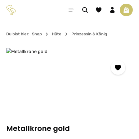
Zum Hauptinhalt springen
Du hast 0 Produkte 
Waren
Du bist hier:
Shop
Hüte
Prinzessin & König
Bildergalerie überspringen
Metallkrone gold