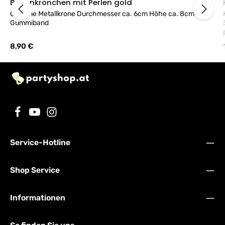
Bogenkrönchen mit Perlen gold
Goldene Metallkrone Durchmesser ca. 6cm Höhe ca. 8cm mit
Gummiband
Regulärer Preis:
8,90 €
Service-Hotline
Shop Service
Informationen