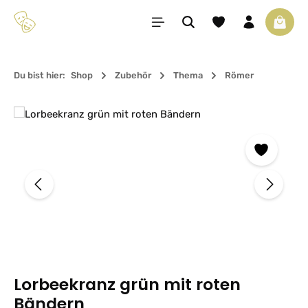
Zum Hauptinhalt springen
Du hast 0 Produkte 
Waren
Du bist hier:
Shop
Zubehör
Thema
Römer
Bildergalerie überspringen
Lorbeekranz grün mit roten
Bändern