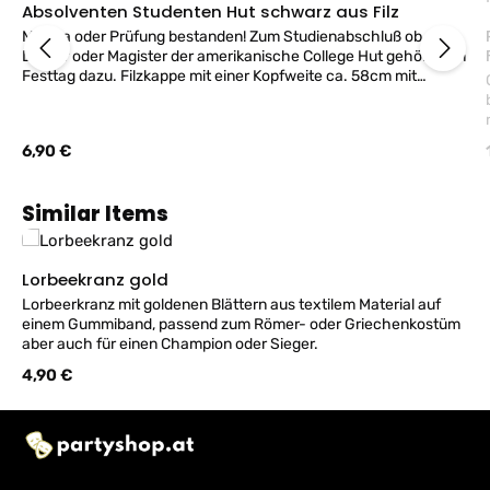
Absolventen Studenten Hut schwarz aus Filz
R
Matura oder Prüfung bestanden! Zum Studienabschluß ob
Doktor oder Magister der amerikanische College Hut gehört zum
Festtag dazu. Filzkappe mit einer Kopfweite ca. 58cm mit
G
stabilem Deckel 23x23cm mit schwarzer Quaste. Viel Spaß und
Congratulations!
Regulärer Preis:
6,90 €
Produktgalerie überspringen
Similar Items
Lorbeekranz gold
Lorbeerkranz mit goldenen Blättern aus textilem Material auf
einem Gummiband, passend zum Römer- oder Griechenkostüm
aber auch für einen Champion oder Sieger.
Regulärer Preis:
4,90 €