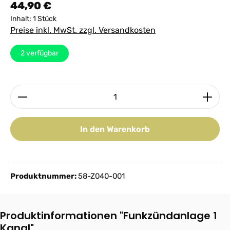
Regulärer Preis:
44,90 €
Inhalt:
1 Stück
Preise inkl. MwSt. zzgl. Versandkosten
2
verfügbar
Produkt Anzahl: Gib den gewünschten Wert ein ode
In den Warenkorb
Produktnummer:
58-Z040-001
Produktinformationen "Funkzündanlage 1
Kanal"