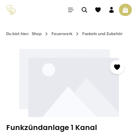
Zum Hauptinhalt springen
Du hast 0 Produkte 
Waren
Du bist hier:
Shop
Feuerwerk
Fackeln und Zubehör
Bildergalerie überspringen
Funkzündanlage 1 Kanal