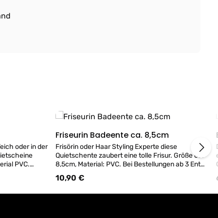
and
Friseurin Badeente ca. 8,5cm
Details
eich oder in der
Frisörin oder Haar Styling Experte diese
ietscheine
Quietschente zaubert eine tolle Frisur. Größe ca.
erial PVC.
8,5cm, Material: PVC. Bei Bestellungen ab 3 Enten
LBE BADEENTE
erhalten Sie 1 MINI Badeente GRATIS dazu!
10,90 €
Regulärer Preis:
Dauereinsatz
(Hinweis: Unsere Enten schwimmen
 das
modellbedingt nicht immer aufrecht. Zusätzlich
 verschließen
empfehlen wir, das Ventil mit einem Klebeband zu
meiden!
verschließen, um das Eindringen von Wasser zu
vermeiden)