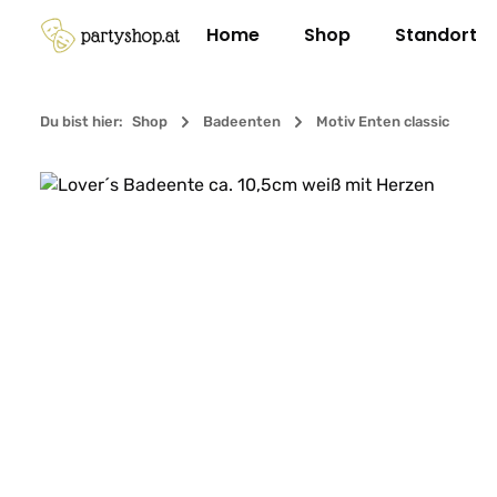
m Hauptinhalt springen
Zur Suche springen
Zur Hauptnavigation springen
Home
Shop
Standort
Du bist hier:
Shop
Badeenten
Motiv Enten classic
Bildergalerie überspringen