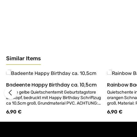
Similar Items
Produktgalerie überspringen
Badeente Happy Birthday ca. 10,5cm
Rainbow Ba
Details
Große gelbe Quietschentemit Geburtstagstore
Quietschente i
am Kopf, bedruckt mit Happy Birthday Schriftzug
orangen Schnab
ca 10,5cm groß, Grundmaterial PVC. ACHTUNG:
groß, Material:
AB 3 ENTEN EINE GELBE BADEENTE GRATIS
erhalten Sie 1 
6,90 €
6,90 €
Regulärer Preis:
Regulärer Preis
DAZU! - Empfehlung bem Dauereinsatz im
Enten schwimm
Wasser oder in der Badewanne, das unterseitige
aufrecht. Zusät
Ventil mit Klebeband verschließen um Eindringen
einem Klebeban
von Wasser zu vermeiden!
Eindringen von