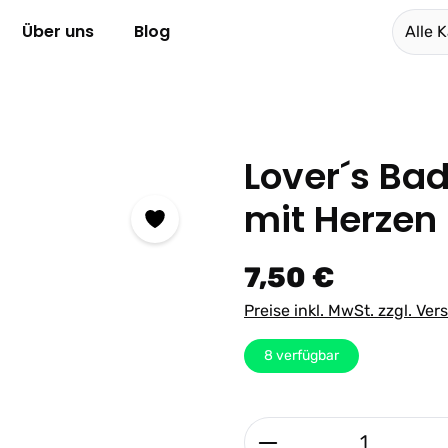
Über uns
Blog
Alle 
Lover´s Ba
mit Herzen
Regulärer Preis:
7,50 €
Preise inkl. MwSt. zzgl. Ve
8
verfügbar
Produkt Anzahl: G