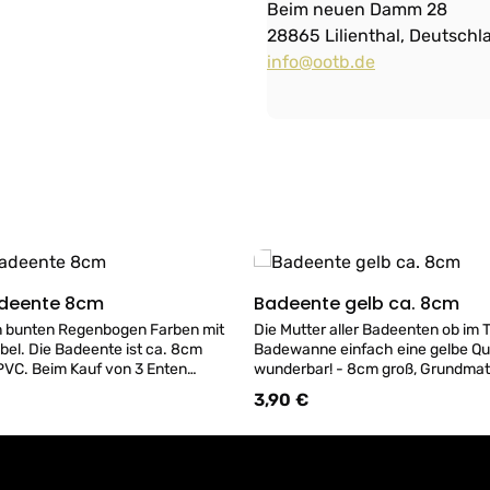
Beim neuen Damm 28
28865 Lilienthal, Deutschl
info@ootb.de
deente 8cm
Badeente gelb ca. 8cm
Details
Details
n bunten Regenbogen Farben mit
Die Mutter aller Badeenten ob im T
el. Die Badeente ist ca. 8cm
Badewanne einfach eine gelbe Qu
 PVC. Beim Kauf von 3 Enten
wunderbar! - 8cm groß, Grundmat
GRATIS dazu! (Hinweis: Unsere
ACHTUNG: AB 3 ENTEN EINE GE
3,90 €
:
Regulärer Preis:
en modellbedingt nicht immer
GRATIS DAZU! - Empfehlung bem 
zlich empfehlen wir, das Ventil mit
im Wasser oder in der Badewanne,
d zu verschließen, um das
unterseitige Ventil mit Klebeband
 Wasser zu vermeiden)
um Eindringen von Wasser zu ver