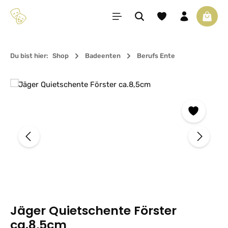
Zum Hauptinhalt springen
Du hast 0 Produkte 
Waren
Du bist hier:
Shop
Badeenten
Berufs Ente
Bildergalerie überspringen
Jäger Quietschente Förster
ca.8,5cm