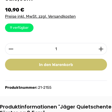
Regulärer Preis:
10,90 €
Preise inkl. MwSt. zzgl. Versandkosten
9
verfügbar
Produkt Anzahl: Gib den gewünschten Wert ein ode
In den Warenkorb
Produktnummer:
21-2155
Produktinformationen "Jäger Quietschente