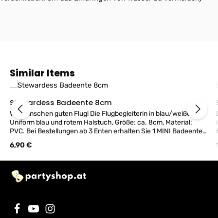
Produktgalerie überspringen
Similar Items
Stewardess Badeente 8cm
Wir wünschen guten Flug! Die Flugbegleiterin in blau/weißer
Uniform blau und rotem Halstuch, Größe: ca. 8cm, Material:
PVC. Bei Bestellungen ab 3 Enten erhalten Sie 1 MINI Badeente
GRATIS dazu! (Hinweis: Unsere Enten schwimmen
Regulärer Preis:
6,90 €
modellbedingt nicht immer aufrecht. Zusätzlich empfehlen wir,
das Ventil mit einem Klebeband zu verschließen, um das
Eindringen von Wasser zu vermeiden)