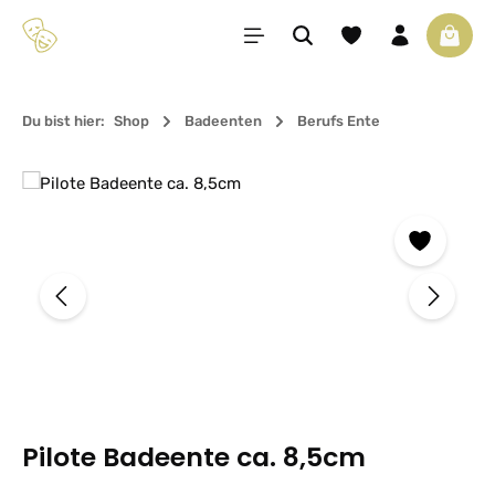
Zum Hauptinhalt springen
Du hast 0 Produkte 
Waren
Du bist hier:
Shop
Badeenten
Berufs Ente
Bildergalerie überspringen
Pilote Badeente ca. 8,5cm