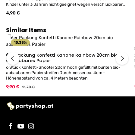
Kinder unter 3 Jahren nicht geeignet wegen verschluckbarer
Kleinteile.
Regulärer Preis:
4,90 €
Produktgalerie überspringen
Similar Items
15.38
%
6er Packung Konfetti Kanone Rainbow 20cm bio
abbaubares Papier
6 Stück Konfetti-Shooter 20cm hoch gefüllt mit bunten bio-
abbaubarem Papierstreifen Durchmesser ca. 4cm -
Schu
Höhenabstand von ca. 4 Metern beachten
Verkaufspreis:
9,90 €
Regulärer Preis:
11,70 €