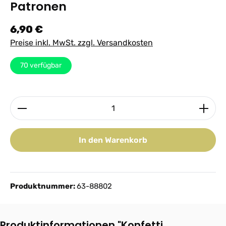
Patronen
Regulärer Preis:
6,90 €
Preise inkl. MwSt. zzgl. Versandkosten
70
verfügbar
Produkt Anzahl: Gib den gewünschten Wert ein ode
In den Warenkorb
Produktnummer:
63-88802
Produktinformationen "Konfetti