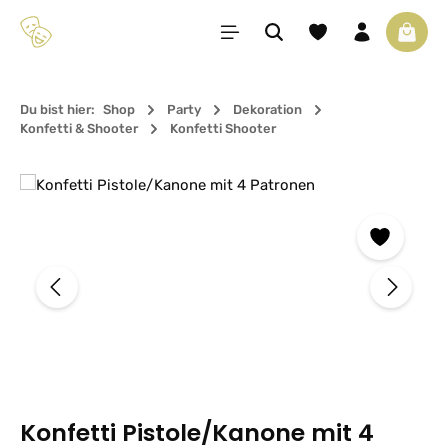
Zum Hauptinhalt springen
Du hast 0 Produkte 
Waren
Du bist hier:
Shop
Party
Dekoration
Konfetti & Shooter
Konfetti Shooter
Bildergalerie überspringen
Konfetti Pistole/Kanone mit 4